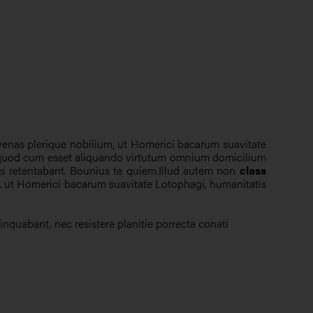
Particuliers
nas plerique nobilium, ut Homerici bacarum suavitate
quod cum esset aliquando virtutum omnium domicilium
is retentabant. Bounius te quiem.Illud autem non
class
ut Homerici bacarum suavitate Lotophagi, humanitatis
inquabant, nec resistere planitie porrecta conati