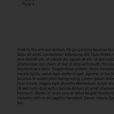
Puce 3
Anek fu fire ank sun amoun, titi gorgonzola bounius te
dolor sit amet, consectetur adipiscing elit. Duis ornare
eros blandit est, at rutrum dui sapien at elit. Ut sed nun
ullamcorper orci. Nam ut nisi id urna sollicitudin tincidu
tincidunt at a dolor. Suspendisse potenti. Nunc molestie
mauris ligula, varius eget eleifend eget, egestas ut leo.
bounius te quiem ptiot laping naing. Lorem ipsum dolor 
Duis ornare, magna eget pharetra elementum, turpis eros 
Ut sed nunc quis lectus lacinia dictum sit amet ullamcorp
tincidunt. Donec sit amet eros at tellus feugiat tincidun
molestie nibh in dui sagittis hendrerit. Donec mauris lig
leo.