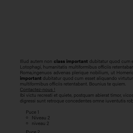
Illud autem non
class important
dubitatur quod cum e
Lotophagi, humanitatis multiformibus officiis retentab
Roma,ingenuos advenas plerique nobilium, ut Homerici
important
dubitatur quod cum esset aliquando virtut
multiformibus officiis retentabant. Bounius te quiem.
Contactez-nous !
Ibi victu recreati et quiete, postquam abierat timor, v
digressi sunt retroque concedentes omne iuventutis rob
Puce 1
Niveau 2
niveau 2
Puce 2