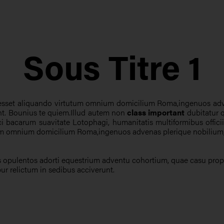
Sous Titre 1
sset aliquando virtutum omnium domicilium Roma,ingenuos adve
ant. Bounius te quiem.Illud autem non
class important
dubitatur 
 bacarum suavitate Lotophagi, humanitatis multiformibus offici
um omnium domicilium Roma,ingenuos advenas plerique nobilium, 
icos opulentos adorti equestrium adventu cohortium, quae casu prop
ur relictum in sedibus acciverunt.