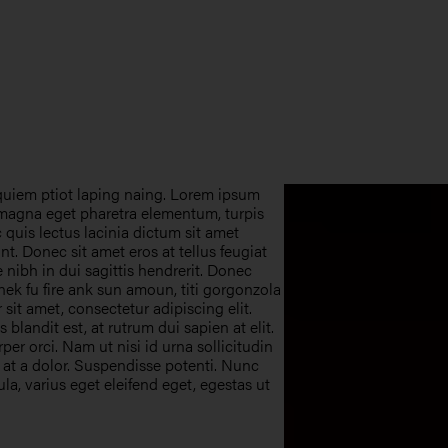
 quiem ptiot laping naing. Lorem ipsum
, magna eget pharetra elementum, turpis
c quis lectus lacinia dictum sit amet
nt. Donec sit amet eros at tellus feugiat
 nibh in dui sagittis hendrerit. Donec
Anek fu fire ank sun amoun, titi gorgonzola
sit amet, consectetur adipiscing elit.
blandit est, at rutrum dui sapien at elit.
er orci. Nam ut nisi id urna sollicitudin
t at a dolor. Suspendisse potenti. Nunc
ula, varius eget eleifend eget, egestas ut